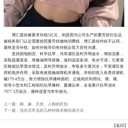
博汇股份被要求补税5亿元，则是因为公司生产的重芳烃衍生品
被税务部门认定需要按照重芳烃缴纳消费税，博汇股份对此不认同，
最终是否补税、如何补税等仍有待税企双方良性沟通。
坚持因地制宜、科学抗旱，河库灌区及时开闸放水，增加流量，
采取疏通渠道、维修涵闸等措施，做到远送多浇、有水可浇；引黄灌
区根据抗旱需水情况，及时开闸放水，争取多引黄河水；平原灌区发
挥机电井作用，采取有效措施保障机井通电，并组织投入各类排灌机
械179.4万台，努力增加抗旱播种面积。丘陵岗区利用坑、塘、堰、
坝等小型水利工程组织抗旱播种。夏播以来，全省累计抗旱浇水
7977.3万亩次，播种进度与常年相当。
上一篇：棉、麻、天丝、人棉的区别
下一篇：洗衣店常见的几种特殊衣物洗涤方法
【
返回
】